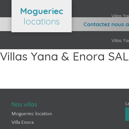
Aller
Mogueriec
au
Villas Y
contenu
locations
Contactez nous au
Villas Y
Villas Yana & Enora SA
Nos villas
L
Mogueriec location
Villa Enora