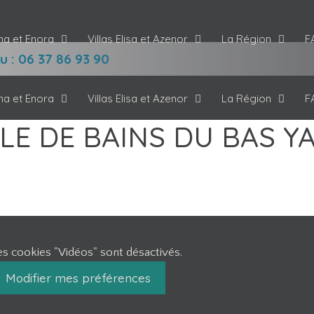
ana et Enora
Villas Elisa et Azenor
La Région
F
 : 06 37 86 93 90
ana et Enora
Villas Elisa et Azenor
La Région
F
LLE DE BAINS DU BAS YA
es cookies "Vidéos" sont désactivés.
Modifier mes préférences